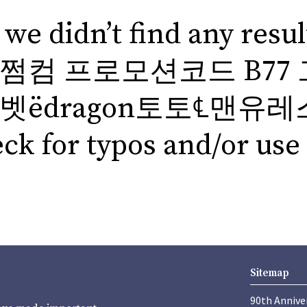
 we didn’t find any res
7쩜컴 프로모션코드 B7
벳ёdragon토토℄맨유
ck for typos and/or use 
Sitemap
90th Annive