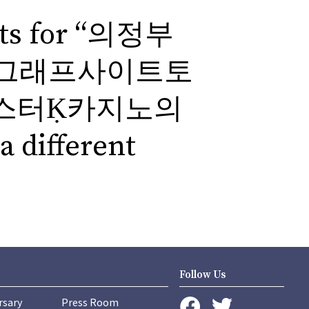
ults for “의정부
7 그래프사이트토
레스터Ḳ카지노의
a different
Follow Us
rsary
Press Room