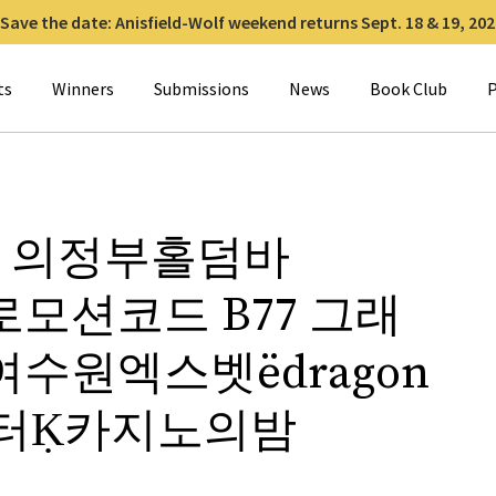
Save the date: Anisfield-Wolf weekend returns Sept. 18 & 19, 202
for:
ts
Winners
Submissions
News
Book Club
P
lts: 의정부홀덤바
로모션코드 B77 그래
수원엑스벳ёdragon
터Ḳ카지노의밤